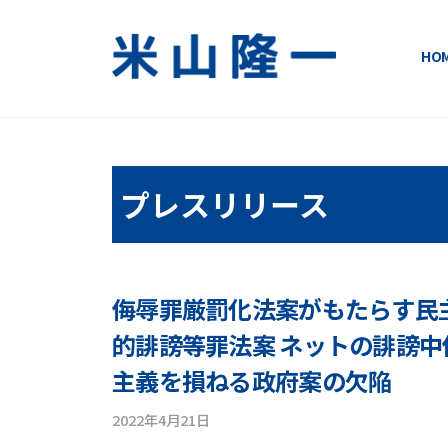
コ
ン
HO
テ
米
い
ン
ま
ツ
山
変
へ
隆
え
ス
プレスリリース
る
キ
一
明
ッ
日
公
プ
が
式
侮辱罪厳罰化法案がもたらす民
変
わ
的誹謗等罪法案 ネットの誹謗
サ
る
主義を損ねる政府案の欠陥
イ
！
2022年4月21日
b
ト
y