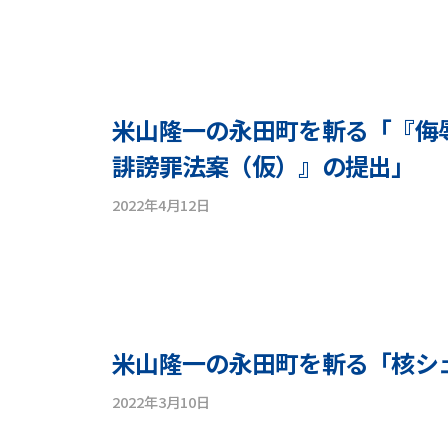
y
o
n
e
y
米山隆一の永田町を斬る「『侮
a
誹謗罪法案（仮）』の提出」
m
a
2022年4月12日
b
r
y
y
y
u
o
i
n
c
e
h
y
米山隆一の永田町を斬る「核シ
i
a
_
2022年3月10日
b
m
a
y
a
d