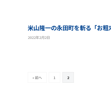
y
r
m
o
y
i
n
u
n
e
i
y
米山隆一の永田町を斬る「お粗
c
a
h
2022年2月2日
b
m
i
y
a
_
y
r
a
o
y
d
n
u
m
e
i
i
y
投
c
n
« 前へ
1
2
a
h
稿
m
i
a
_
の
r
a
y
ペ
d