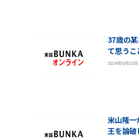
n
37歳の
て思うこ
2024年6月10日
米山隆一
王を論破