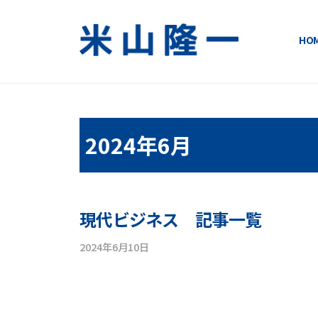
コ
ン
HO
テ
米
い
ン
ま
ツ
山
変
へ
隆
え
ス
2024年6月
る
キ
一
明
ッ
日
公
プ
が
式
現代ビジネス 記事一覧
変
わ
サ
2024年6月10日
b
る
y
イ
！
y
o
ト
n