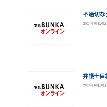
e
y
不適切な
a
2024年6月10日
m
a
r
y
u
i
c
h
i
弁護士目
_
a
2024年6月10日
d
m
i