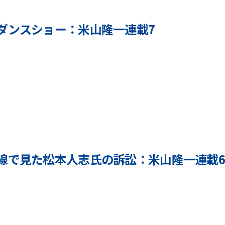
ダンスショー：米山隆一連載7
b
y
y
o
n
e
y
a
m
線で見た松本人志氏の訴訟：米山隆一連載6
a
r
b
y
y
u
y
i
o
c