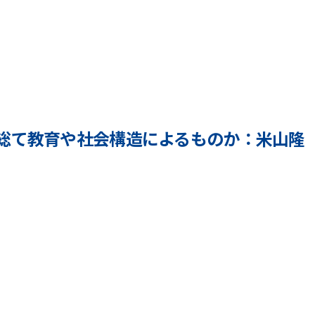
r
n
b
y
y
u
y
i
o
c
n
h
e
i
y
_
a
総て教育や社会構造によるものか：米山隆
a
m
d
a
m
r
b
i
y
y
n
u
y
i
o
c
n
h
e
i
y
_
a