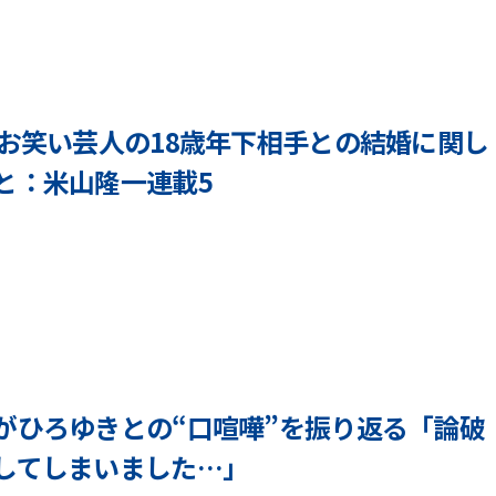
n
h
e
i
y
_
a
a
m
某お笑い芸人の18歳年下相手との結婚に関し
d
a
m
と：米山隆一連載5
r
i
y
n
b
u
y
i
y
c
o
h
n
i
e
_
y
a
a
がひろゆきとの“口喧嘩”を振り返る「論破
d
m
m
してしまいました…」
a
i