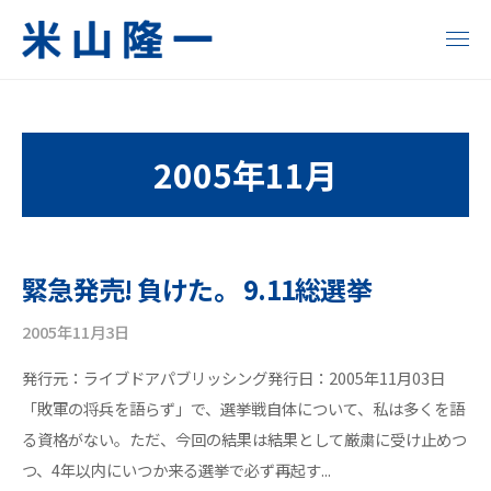
コ
ン
メ
ニ
テ
米
い
ュ
ン
ー
ま
山
ツ
変
2005年11月
へ
隆
え
る
ス
一
明
キ
日
ッ
公
緊急発売! 負けた。 9.11総選挙
が
プ
式
変
2005年11月3日
b
わ
サ
y
る
発行元：ライブドアパブリッシング発行日：2005年11月03日
y
イ
！
「敗軍の将兵を語らず」で、選挙戦自体について、私は多くを語
o
る資格がない。ただ、今回の結果は結果として厳粛に受け止めつ
n
ト
e
つ、4年以内にいつか来る選挙で必ず再起す...