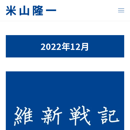
コ
ン
メ
ニ
テ
米
い
ュ
ン
ー
ま
山
ツ
変
2022年12月
へ
隆
え
る
ス
一
明
キ
日
ッ
公
が
プ
式
変
わ
サ
る
イ
！
ト