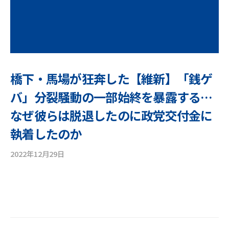
橋下・馬場が狂奔した【維新】「銭ゲ
バ」分裂騒動の一部始終を暴露する…
なぜ彼らは脱退したのに政党交付金に
執着したのか
2022年12月29日
b
y
y
o
n
e