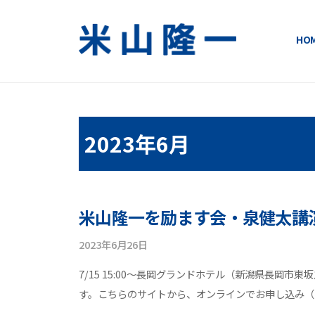
コ
ン
HO
テ
米
い
ン
ま
ツ
山
変
へ
隆
え
ス
2023年6月
る
キ
一
明
ッ
日
公
プ
が
式
米山隆一を励ます会・泉健太講
変
わ
サ
2023年6月26日
b
る
y
イ
7/15 15:00～長岡グランドホテル（新潟県長岡
！
y
す。こちらのサイトから、オンラインでお申し込み（
o
ト
n