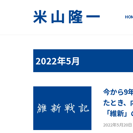
コ
ン
HO
テ
米
い
ン
ま
ツ
山
変
へ
隆
え
ス
2022年5月
る
キ
一
明
ッ
日
公
プ
が
式
今から9
変
わ
たとき、
サ
る
「維新」
イ
！
2022年5月20日
ト