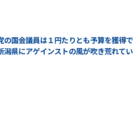
y
o
n
e
y
党の国会議員は１円たりとも予算を獲得で
a
新潟県にアゲインストの風が吹き荒れてい
m
a
r
y
u
i
c
h
i
_
a
d