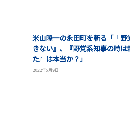
米山隆一の永田町を斬る「『野
きない』、『野党系知事の時は
た』は本当か？」
2022年5月9日
b
y
y
o
n
e
y
a
m