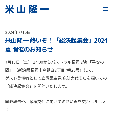
コ
ン
メ
ニ
テ
米
い
ュ
ン
ー
ま
山
ツ
変
2024年7月5日
米山隆一 熱いぞ！「総決起集会」2024
へ
隆
え
る
ス
夏 開催のお知らせ
一
明
キ
日
ッ
公
7月13日（土） 14:00からパストラル長岡 2階 「平安の
が
プ
間」 （新潟県長岡市今朝白2丁目7番25号）にて、
式
変
ゲスト登壇者として立憲民主党 泉健太代表らを招いての
わ
サ
「総決起集会」を開催いたします。
る
イ
！
国政報告や、政権交代に向けての熱い声を交わしましょ
ト
う！