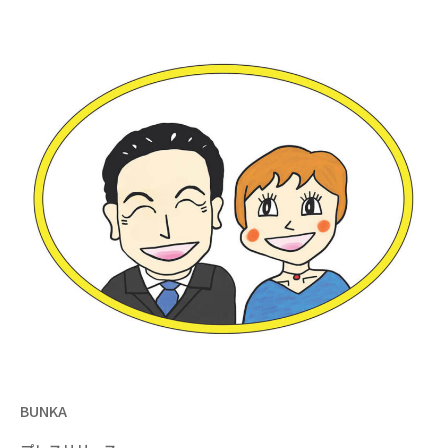
シ
ョ
ン
BUNKA