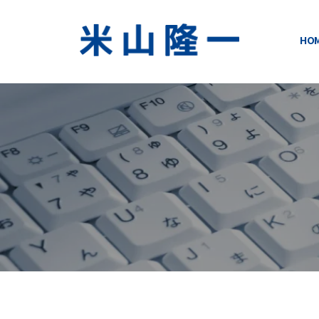
コ
ン
HO
テ
米
い
ン
ま
ツ
山
変
へ
隆
え
ス
る
キ
一
明
ッ
日
公
プ
が
式
変
わ
サ
る
イ
！
ト