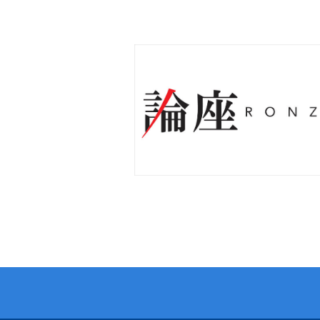
マ
ス
コ
ミ
寄
稿
2023
年
10
月
26
日
by
yoneyamaryuichi_admin