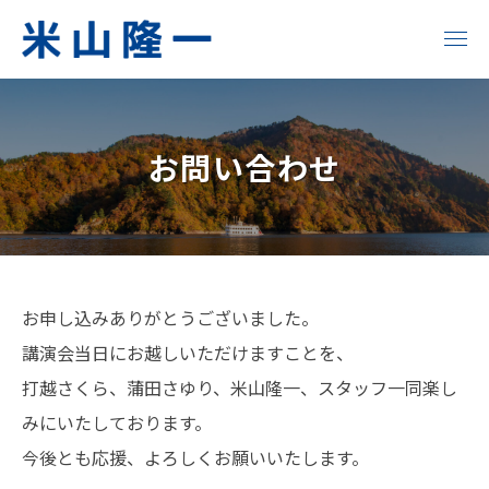
コ
ン
メ
ニ
テ
米
い
ュ
ン
ー
ま
山
ツ
変
お問い合わせ
へ
隆
え
る
ス
一
明
キ
日
ッ
公
が
プ
式
お
変
お申し込みありがとうございました。
わ
問
サ
講演会当日にお越しいただけますことを、
る
打越さくら、蒲田さゆり、米山隆一、スタッフ一同楽し
い
イ
！
みにいたしております。
合
ト
今後とも応援、よろしくお願いいたします。
わ